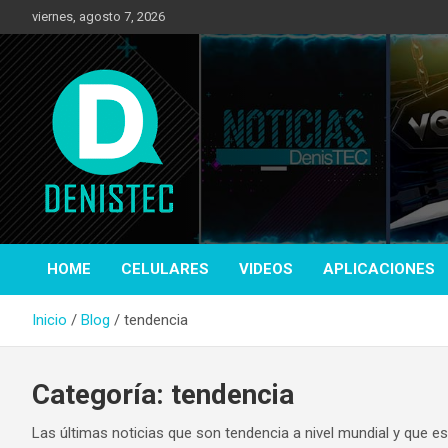
Saltar
viernes, agosto 7, 2026
al
contenido
Tecnología y más!
DenisTec
HOME
CELULARES
VIDEOS
APLICACIONES
Inicio
Blog
tendencia
Categoría:
tendencia
Las últimas noticias que son tendencia a nivel mundial y que e