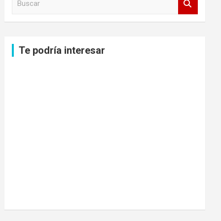
u
s
c
a
Te podría interesar
r