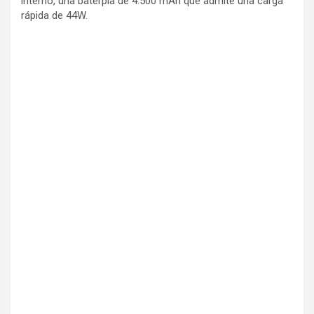
interno, una baterpia de 4.500 mAh que admite una carga
rápida de 44W.