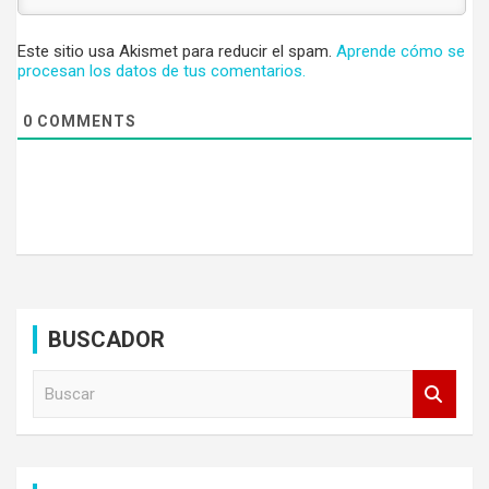
Este sitio usa Akismet para reducir el spam.
Aprende cómo se
procesan los datos de tus comentarios.
0
COMMENTS
BUSCADOR
B
u
s
c
a