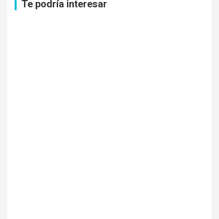
Te podría interesar
r