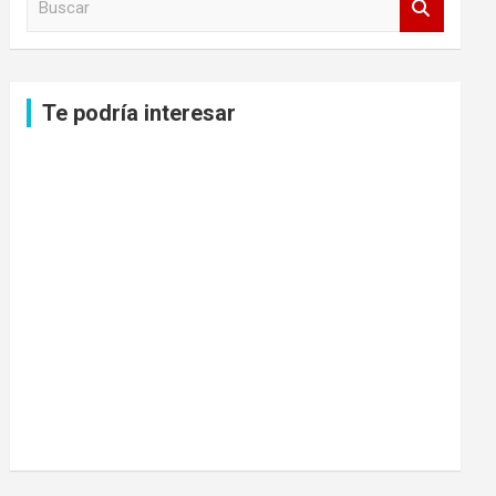
u
s
c
a
Te podría interesar
r