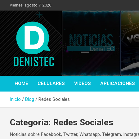
Saltar
viernes, agosto 7, 2026
al
contenido
Tecnología y más!
DenisTec
HOME
CELULARES
VIDEOS
APLICACIONES
Inicio
Blog
Redes Sociales
Categoría:
Redes Sociales
Noticias sobre Facebook, Twitter, Whatsapp, Telegram, Instag