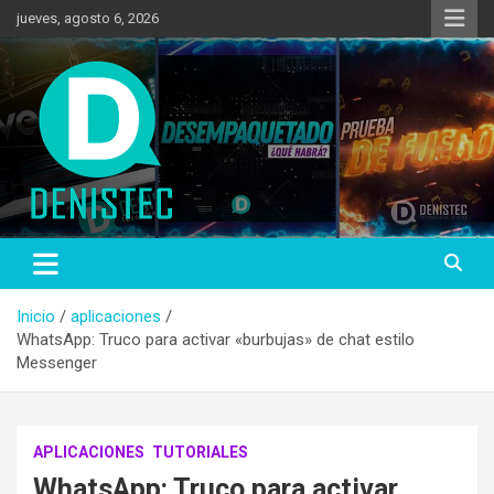
Saltar
jueves, agosto 6, 2026
al
contenido
Tecnología y más!
DenisTec
Inicio
aplicaciones
WhatsApp: Truco para activar «burbujas» de chat estilo
Messenger
APLICACIONES
TUTORIALES
WhatsApp: Truco para activar