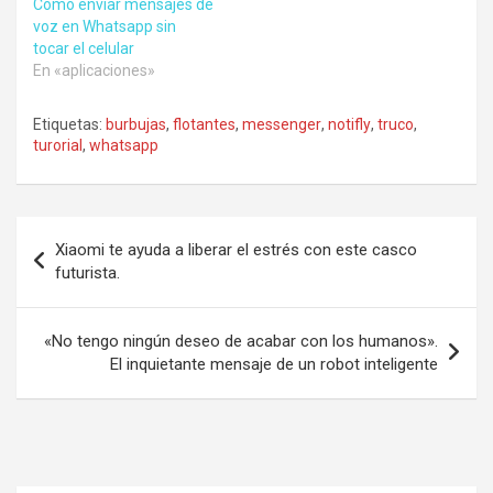
Cómo enviar mensajes de
voz en Whatsapp sin
tocar el celular
En «aplicaciones»
Etiquetas:
burbujas
,
flotantes
,
messenger
,
notifly
,
truco
,
turorial
,
whatsapp
Navegación
Xiaomi te ayuda a liberar el estrés con este casco
de
futurista.
entradas
«No tengo ningún deseo de acabar con los humanos».
El inquietante mensaje de un robot inteligente