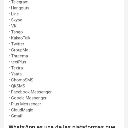
• Telegram
• Hangouts
• Line
• Skype
• VK
• Tango
• KakaoTalk
• Twitter
• GroupMe
• Threema
• textPlus
• Textra
• Yaata
• ChompSMS
• QKSMS
• Facebook Messenger
• Google Messenger
• Plus Messenger
• CloudMagic
• Gmail
WhatsApp es una de las plataformas que