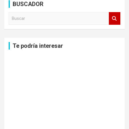
BUSCADOR
B
u
s
c
a
Te podría interesar
r