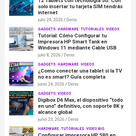
12 Tablets con tecnología 5G. Con
solo insertar tu tarjeta SIM tendrás
internet
julio 24, 2026
Denis
GADGETS
HARDWARE
TUTORIALES
VIDEOS
Tutorial: Cómo Configurar tu
Impresora HP Smart Tank en
Windows 11 mediante Cable USB
julio 8, 2026
Denis
GADGETS
HARDWARE
VIDEOS
¿Como conectar una tablet si la TV
no es smart? Guía completa
junio 24, 2026
Denis
GADGETS
VIDEOS
Digibox D6 Max, el dispositivo “todo
en uno” definitivo, con soporte 8K y
alcance global
junio 23, 2026
Denis
HARDWARE
TUTORIALES
VIDEO BIG
Configurar impresora HP 580 en