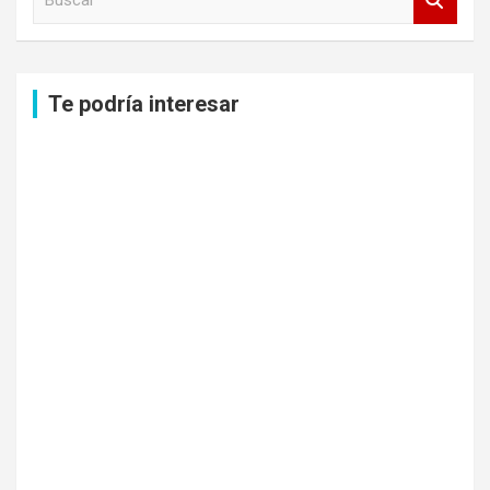
u
s
c
a
Te podría interesar
r