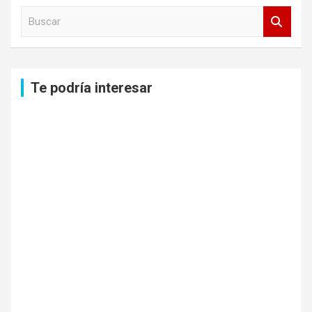
B
u
s
c
a
Te podría interesar
r