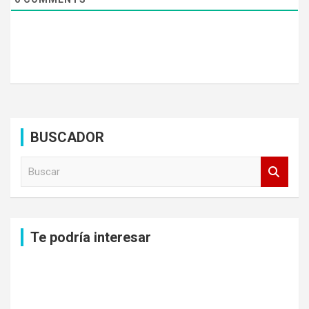
BUSCADOR
B
u
s
c
a
Te podría interesar
r