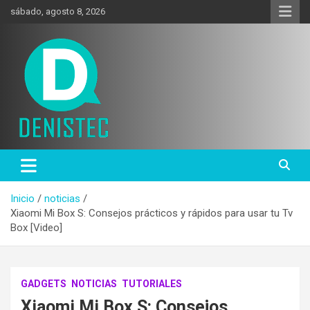
Saltar
sábado, agosto 8, 2026
al
contenido
Tecnología y más!
DenisTec
Inicio
noticias
Xiaomi Mi Box S: Consejos prácticos y rápidos para usar tu Tv
Box [Video]
GADGETS
NOTICIAS
TUTORIALES
Xiaomi Mi Box S: Consejos