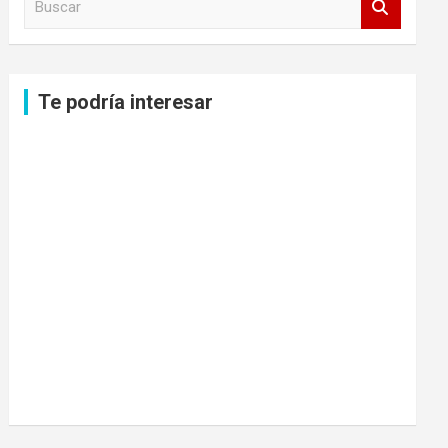
u
s
c
a
Te podría interesar
r