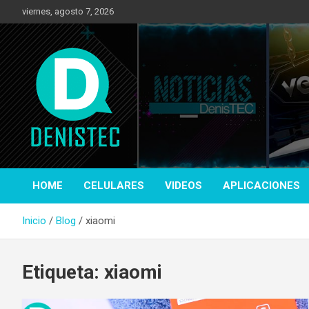
Saltar
viernes, agosto 7, 2026
al
contenido
Tecnología y más!
DenisTec
HOME
CELULARES
VIDEOS
APLICACIONES
Inicio
Blog
xiaomi
Etiqueta:
xiaomi