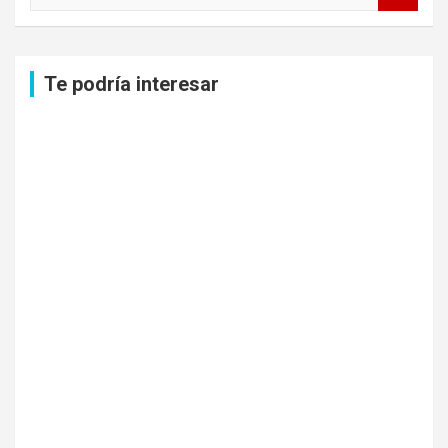
s
c
a
Te podría interesar
r