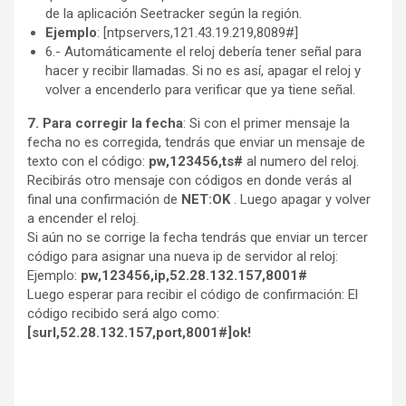
de la aplicación Seetracker según la región.
Ejemplo
: [ntpservers,121.43.19.219,8089#]
6.- Automáticamente el reloj debería tener señal para
hacer y recibir llamadas. Si no es así, apagar el reloj y
volver a encenderlo para verificar que ya tiene señal.
7.
Para corregir la fecha
: Si con el primer mensaje la
fecha no es corregida, tendrás que enviar un mensaje de
texto con el código:
pw,123456,ts#
al numero del reloj.
Recibirás otro mensaje con códigos en donde verás al
final una confirmación de
NET:OK
. Luego apagar y volver
a encender el reloj.
Si aún no se corrige la fecha tendrás que enviar un tercer
código para asignar una nueva ip de servidor al reloj:
Ejemplo:
pw,123456,ip,52.28.132.157,8001#
Luego esperar para recibir el código de confirmación: El
código recibido será algo como:
[surl,52.28.132.157,port,8001#]ok!