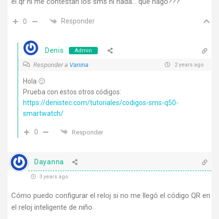
el qr ni me contestan los sms ni nada… que hago???
Responder
0
Denis
Admin
Responder a
Vanina
2 years ago
Hola 🙂
Prueba con estos otros códigos:
https://denistec.com/tutoriales/codigos-sms-q50-
smartwatch/
0
Responder
Dayanna
3 years ago
Cómo puedo configurar el reloj si no me llegó el código QR en
el reloj inteligente de niño