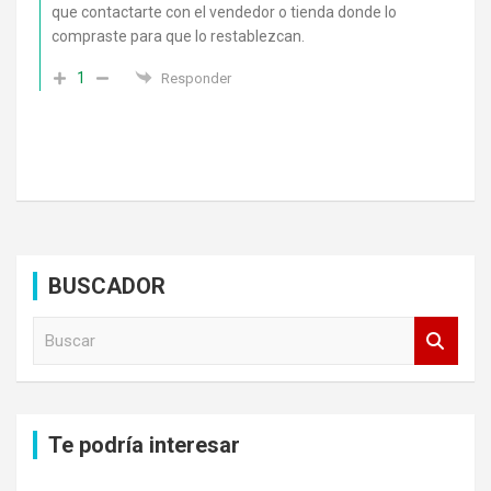
que contactarte con el vendedor o tienda donde lo
compraste para que lo restablezcan.
1
Responder
BUSCADOR
B
u
s
c
a
Te podría interesar
r