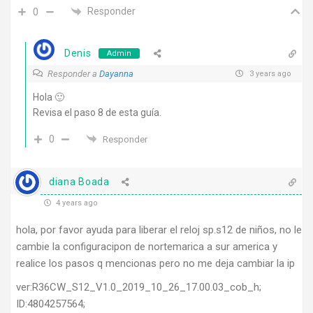
Responder
0
Denis
Admin
Responder a
Dayanna
3 years ago
Hola 🙂
Revisa el paso 8 de esta guía.
0
Responder
diana Boada
4 years ago
hola, por favor ayuda para liberar el reloj sp.s12 de niños, no le
cambie la configuracipon de nortemarica a sur america y
realice los pasos q mencionas pero no me deja cambiar la ip
ver:R36CW_S12_V1.0_2019_10_26_17.00.03_cob_h;
ID:4804257564;