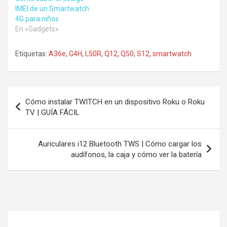
IMEI de un Smartwatch
4G para niños
En «Gadgets»
Etiquetas:
A36e
,
G4H
,
L50R
,
Q12
,
Q50
,
S12
,
smartwatch
Navegación
Cómo instalar TWITCH en un dispositivo Roku o Roku
de
TV | GUÍA FÁCIL
entradas
Auriculares i12 Bluetooth TWS | Cómo cargar los
audífonos, la caja y cómo ver la batería