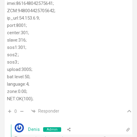
imei:861648042575641;
ZCM:948004425705642;
ip_url:54.153.6.9;
port:8001;
center:301;
slave:316;
sos1:301;
sos2:;
sos3:;
upload:300S;
bat level:50;
language:4;
zone:0.00;
NET:OK(100);
Responder
0
Denis
Admin