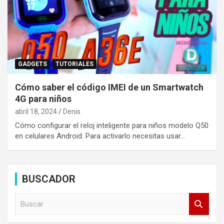
GADGETS
TUTORIALES
Cómo saber el código IMEI de un Smartwatch
4G para niños
abril 18, 2024
Denis
Cómo configurar el reloj inteligente para niños modelo Q50
en celulares Android. Para activarlo necesitas usar…
BUSCADOR
B
u
s