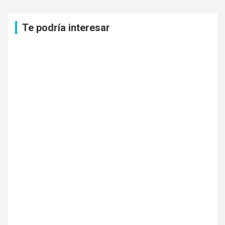
c
a
Te podría interesar
r