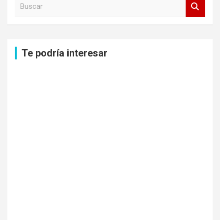
B
u
s
c
a
Te podría interesar
r