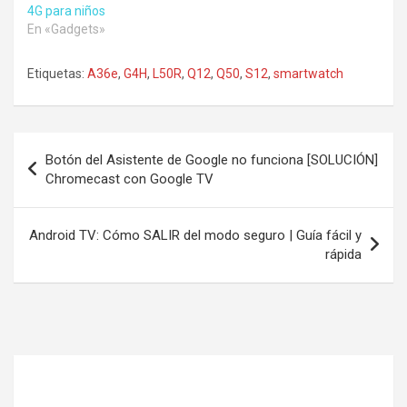
4G para niños
En «Gadgets»
Etiquetas:
A36e
,
G4H
,
L50R
,
Q12
,
Q50
,
S12
,
smartwatch
Navegación
Botón del Asistente de Google no funciona [SOLUCIÓN]
de
Chromecast con Google TV
entradas
Android TV: Cómo SALIR del modo seguro | Guía fácil y
rápida