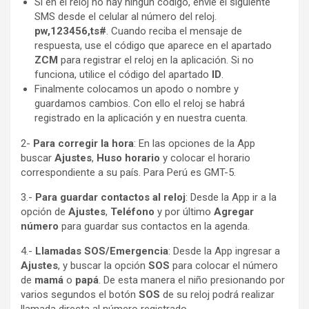
Si en el reloj no hay ningún código, envíe el siguiente
SMS desde el celular al número del reloj.
pw,123456,ts#
. Cuando reciba el mensaje de
respuesta, use el código que aparece en el apartado
ZCM
para registrar el reloj en la aplicación. Si no
funciona, utilice el código del apartado
ID
.
Finalmente colocamos un apodo o nombre y
guardamos cambios. Con ello el reloj se habrá
registrado en la aplicación y en nuestra cuenta.
2-
Para corregir la hora
: En las opciones de la App
buscar
Ajustes
,
Huso horario
y colocar el horario
correspondiente a su país. Para Perú es GMT-5.
3.-
Para guardar contactos al reloj
: Desde la App ir a la
opción de
Ajustes
,
Teléfono
y por último
Agregar
número
para guardar sus contactos en la agenda.
4.-
Llamadas SOS/Emergencia
: Desde la App ingresar a
Ajustes
, y buscar la opción
SOS
para colocar el número
de
mamá
o
papá
. De esta manera el niño presionando por
varios segundos el botón
SOS
de su reloj podrá realizar