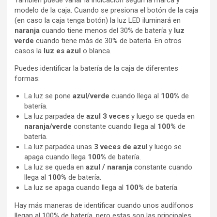
También puede variar la indicación según la marca y
modelo de la caja. Cuando se presiona el botón de la caja
(en caso la caja tenga botón) la luz LED iluminará en
naranja
cuando tiene menos del 30% de batería y
luz
verde
cuando tiene más de 30% de batería. En otros
casos la
luz es azul
o blanca.
Puedes identificar la batería de la caja de diferentes
formas:
La luz se pone
azul/verde
cuando llega al
100%
de
batería.
La luz parpadea de
azul 3 veces
y luego se queda en
naranja/verde
constante cuando llega al
100%
de
batería.
La luz parpadea unas
3 veces de azu
l y luego se
apaga cuando llega
100%
de batería.
La luz se queda en
azul / naranja
constante cuando
llega al
100%
de batería.
La luz se apaga cuando llega al
100%
de batería.
Hay más maneras de identificar cuando unos audífonos
llegan al 100% de batería, pero estas son las principales.