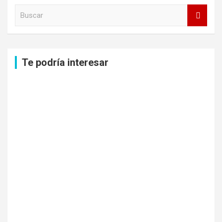
B
u
s
c
a
Te podría interesar
r