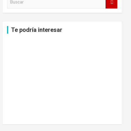
u
s
c
a
Te podría interesar
r