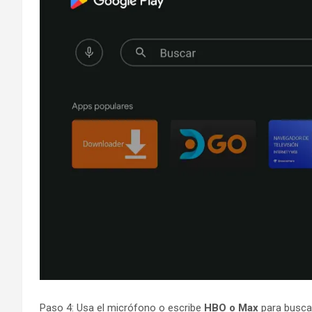
Paso 4: Usa el micrófono o escribe
HBO o Max
para buscar