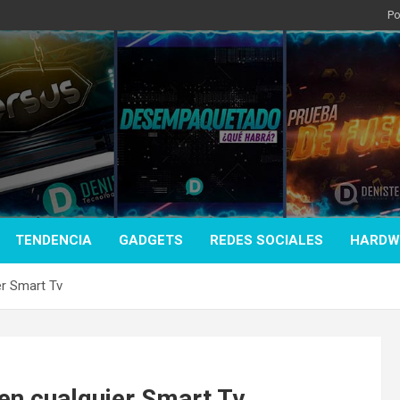
Po
TENDENCIA
GADGETS
REDES SOCIALES
HARDW
er Smart Tv
en cualquier Smart Tv