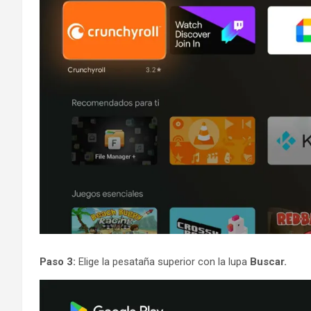
Paso 3:
Elige la pesataña superior con la lupa
Buscar.