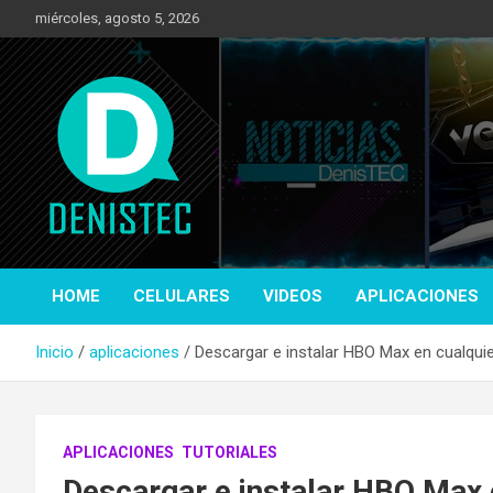
Saltar
miércoles, agosto 5, 2026
al
contenido
Tecnología y más!
DenisTec
HOME
CELULARES
VIDEOS
APLICACIONES
Inicio
aplicaciones
Descargar e instalar HBO Max en cualqui
APLICACIONES
TUTORIALES
Descargar e instalar HBO Max 