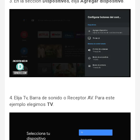
3. En la sección
Dispositivos
, elija
Agregar dispositivo
.
4. Elija Tv, Barra de sonido o Receptor AV. Para este
ejemplo elegimos
TV
.