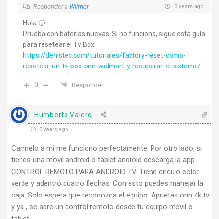
Responder a
Wilmer
3 years ago
Hola 🙂
Prueba con baterías nuevas. Si no funciona, sigue esta guía
para resetear el Tv Box:
https://denistec.com/tutoriales/factory-reset-como-
resetear-un-tv-box-onn-walmart-y-recuperar-el-sistema/
0
Responder
Humberto Valero
3 years ago
Carmelo a mi me funciono perfectamente. Por otro lado, si
tienes una movil android o tablet android descarga la app
CONTROL REMOTO PARA ANDROID TV. Tiene circulo color
verde y adentró cuatro flechas. Con esto puedes manejar la
caja. Solo espera que reconozca el equipo. Aprietas onn 4k tv
y ya , se abre un control remoto desde tu equipo movil o
tablet