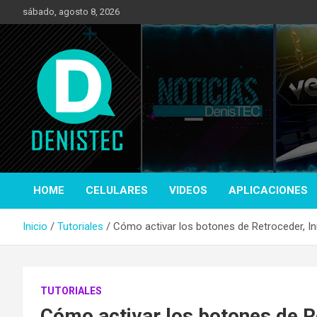
Saltar
sábado, agosto 8, 2026
al
contenido
Tecnología y más!
DenisTec
HOME
CELULARES
VIDEOS
APLICACIONES
Inicio
Tutoriales
Cómo activar los botones de Retroceder, Ini
TUTORIALES
Cómo activar los botones de Re