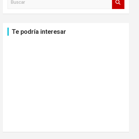
u
s
c
a
Te podría interesar
r