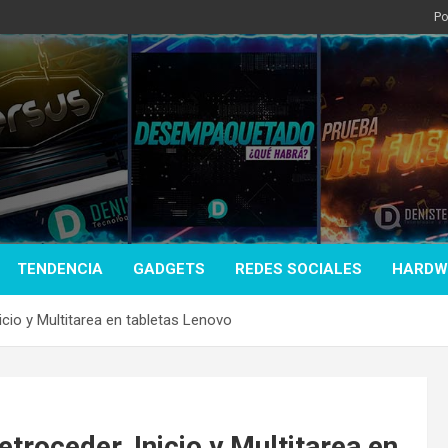
Po
TENDENCIA
GADGETS
REDES SOCIALES
HARDW
cio y Multitarea en tabletas Lenovo
troceder, Inicio y Multitarea en