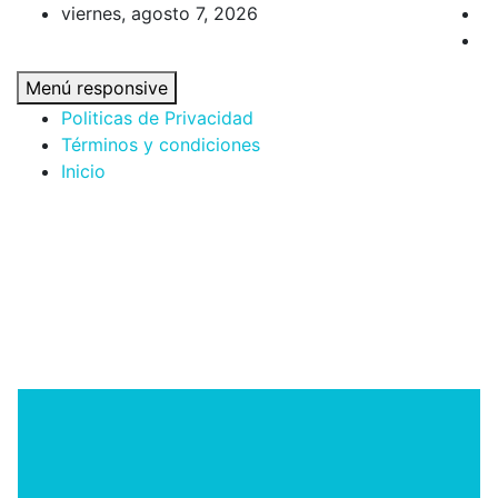
Saltar
viernes, agosto 7, 2026
al
contenido
Menú responsive
Politicas de Privacidad
Términos y condiciones
Inicio
DenisTec
Tecnología y más!