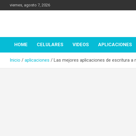
Saltar
viernes, agosto 7, 2026
al
contenido
Tecnología
DenisTec
y más!
HOME
CELULARES
VIDEOS
APLICACIONES
Inicio
aplicaciones
Las mejores aplicaciones de escritura a