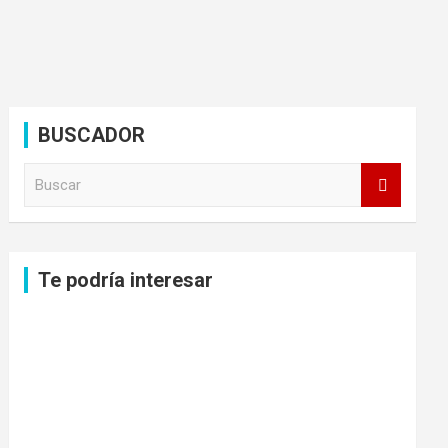
BUSCADOR
B
u
s
c
a
Te podría interesar
r