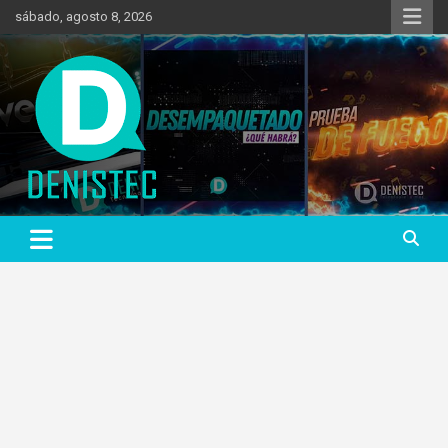
Saltar
sábado, agosto 8, 2026
al
contenido
Tecnología y más!
DenisTec