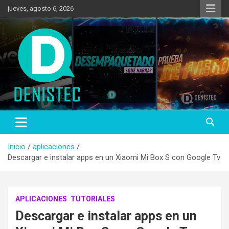
Saltar
jueves, agosto 6, 2026
al
contenido
Tecnología y más!
DenisTec
Inicio
aplicaciones
Descargar e instalar apps en un Xiaomi Mi Box S con Google Tv
APLICACIONES
TUTORIALES
Descargar e instalar apps en un