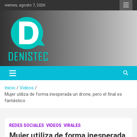
Saltar
viernes, agosto 7, 2026
al
contenido
Tecnología y más!
DenisTec
Inicio
Videos
Mujer utiliza de forma inesperada un drone, pero el final es
fantástico
REDES SOCIALES
VIDEOS
VIRALES
Mujer utiliza de forma inesperada