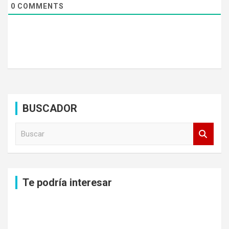
0
COMMENTS
BUSCADOR
B
u
s
c
a
Te podría interesar
r