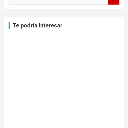
u
s
c
a
Te podría interesar
r