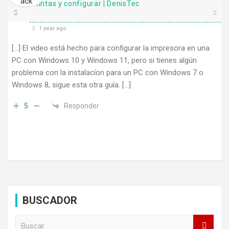
tintas y configurar | DenisTec
1 year ago
[…] El video está hecho para configurar la impresora en una
PC con Windows 10 y Windows 11, pero si tienes algún
problema con la instalacíon para un PC con Windows 7 o
Windows 8, sigue esta otra guía. […]
Responder
5
BUSCADOR
B