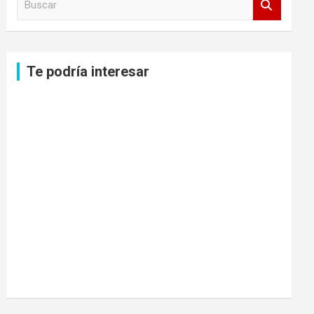
u
s
c
a
Te podría interesar
r