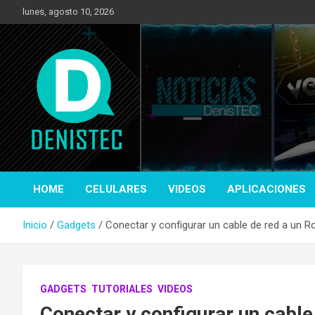
Saltar
lunes, agosto 10, 2026
al
contenido
Tecnología y más!
DenisTec
HOME
CELULARES
VIDEOS
APLICACIONES
Inicio
Gadgets
Conectar y configurar un cable de red a un R
GADGETS
TUTORIALES
VIDEOS
Conectar y configurar un cable