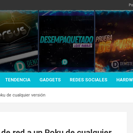
Po
TENDENCIA
GADGETS
REDES SOCIALES
HARDW
oku de cualquier versión
 de red a un Roku de cualquier