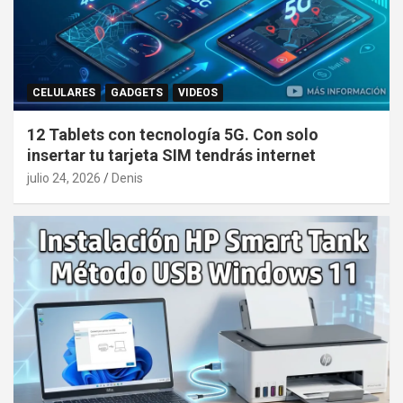
CELULARES
GADGETS
VIDEOS
12 Tablets con tecnología 5G. Con solo
insertar tu tarjeta SIM tendrás internet
julio 24, 2026
Denis