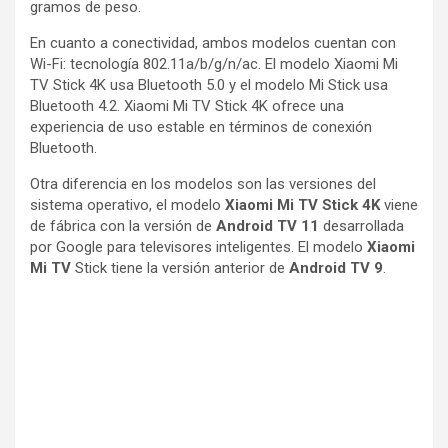
gramos de peso.
En cuanto a conectividad, ambos modelos cuentan con
Wi-Fi: tecnología 802.11a/b/g/n/ac. El modelo Xiaomi Mi
TV Stick 4K usa Bluetooth 5.0 y el modelo Mi Stick usa
Bluetooth 4.2. Xiaomi Mi TV Stick 4K ofrece una
experiencia de uso estable en términos de conexión
Bluetooth.
Otra diferencia en los modelos son las versiones del
sistema operativo, el modelo
Xiaomi Mi TV Stick 4K
viene
de fábrica con la versión de
Android TV 11
desarrollada
por Google para televisores inteligentes. El modelo
Xiaomi
Mi TV
Stick tiene la versión anterior de
Android TV 9
.