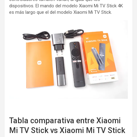
dispositivos. El mando del modelo Xiaomi Mi TV Stick 4K
es más largo que el del modelo Xiaomi Mi TV Stick.
Tabla comparativa entre Xiaomi
Mi TV Stick vs Xiaomi Mi TV Stick