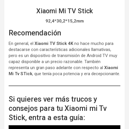
Xiaomi Mi TV Stick
92,4*30,2*15,2mm
Recomendación
En general, el
Xiaomi
TV Stick 4K
no hace mucho para
destacarse con características adicionales llamativas,
pero es un dispositivo de transmisión de Android TV muy
capaz disponible a un precio razonable. También
representa un gran paso adelante con respecto al
Xiaomi
Mi Tv STick
, que tenía poca potencia y era decepcionante.
Si quieres ver más trucos y
consejos para tu Xiaomi mi Tv
Stick, entra a esta guía: