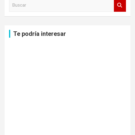
B
u
s
c
a
Te podría interesar
r