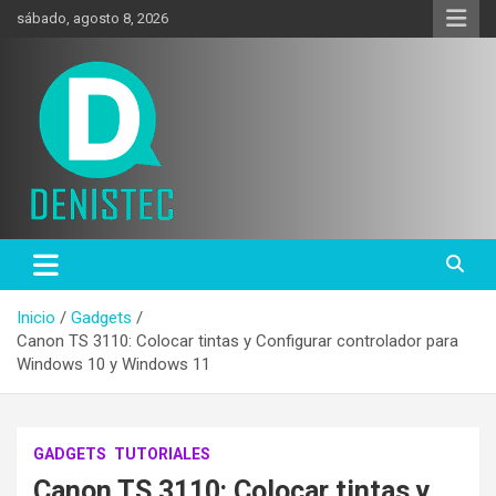
Saltar
sábado, agosto 8, 2026
al
contenido
Tecnología y más!
DenisTec
Inicio
Gadgets
Canon TS 3110: Colocar tintas y Configurar controlador para
Windows 10 y Windows 11
GADGETS
TUTORIALES
Canon TS 3110: Colocar tintas y