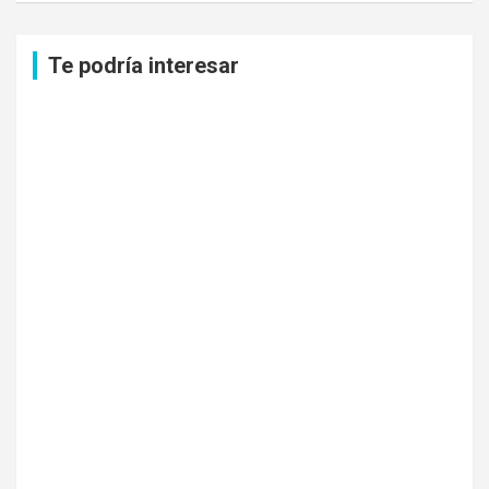
c
a
Te podría interesar
r