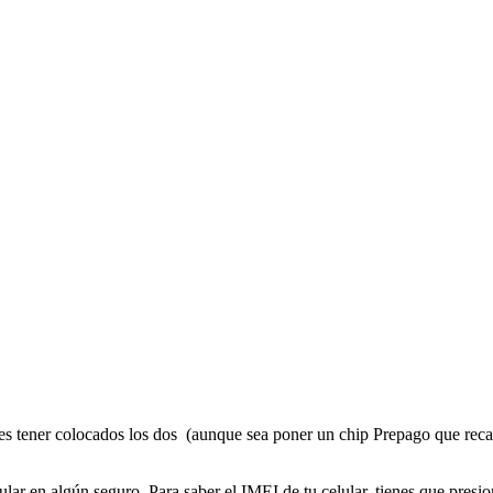
 debes tener colocados los dos (aunque sea poner un chip Prepago que re
ar en algún seguro. Para saber el IMEI de tu celular, tienes que presio