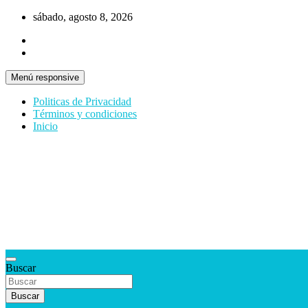
Saltar
sábado, agosto 8, 2026
al
contenido
Menú responsive
Politicas de Privacidad
Términos y condiciones
Inicio
Tecnología y más!
Buscar
DenisTec
Buscar