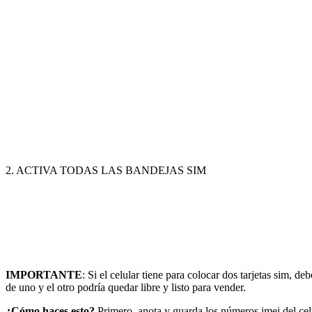
2. ACTIVA TODAS LAS BANDEJAS SIM
IMPORTANTE
: Si el celular tiene para colocar dos tarjetas sim,
de uno y el otro podría quedar libre y listo para vender.
¿Cómo haces esto?
Primero, anota y guarda los números imei del celul