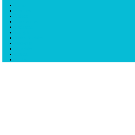
Home
celulares
Videos
aplicaciones
tendencia
Gadgets
Redes Sociales
hardware
Tutoriales
ciencia
virales