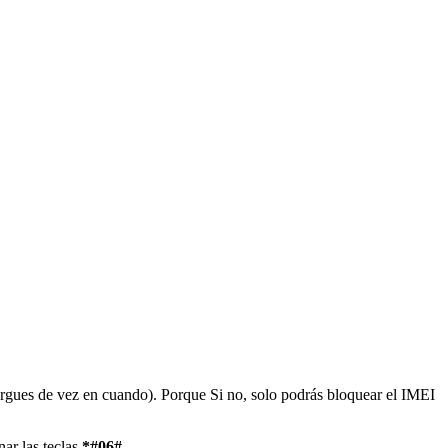
cargues de vez en cuando). Porque Si no, solo podrás bloquear el IMEI
nar las teclas
*#06#