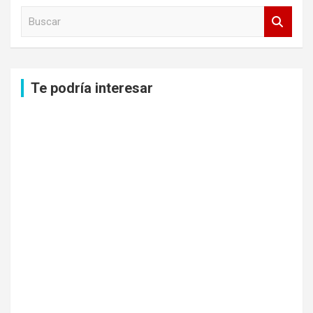
B
u
s
c
a
Te podría interesar
r