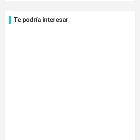
c
a
Te podría interesar
r