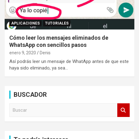
APLICACIONES
TUTORIALES
Cómo leer los mensajes eliminados de
WhatsApp con sencillos pasos
enero 9, 2020
Denis
Así podrás leer un mensaje de WhatApp antes de que este
haya sido eliminado, ya sea…
BUSCADOR
B
u
s
c
a
r