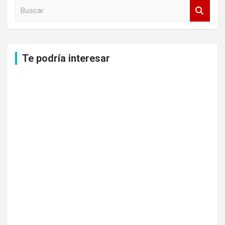
B
u
s
c
a
Te podría interesar
r