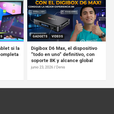
OS
GADGETS
VIDEOS
let si la
Digibox D6 Max, el dispositivo
completa
“todo en uno” definitivo, con
soporte 8K y alcance global
junio 23, 2026
Denis