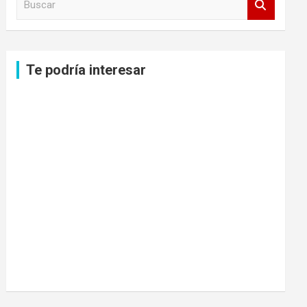
u
s
c
a
Te podría interesar
r