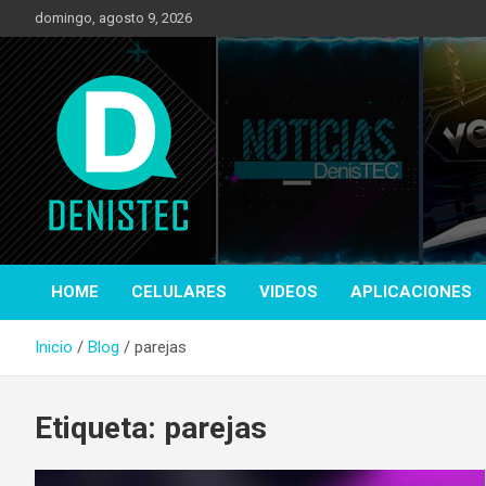
Saltar
domingo, agosto 9, 2026
al
contenido
Tecnología y más!
DenisTec
HOME
CELULARES
VIDEOS
APLICACIONES
Inicio
Blog
parejas
Etiqueta:
parejas