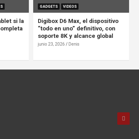
OS
GADGETS
VIDEOS
let si la
Digibox D6 Max, el dispositivo
completa
“todo en uno” definitivo, con
soporte 8K y alcance global
junio 23, 2026
Denis