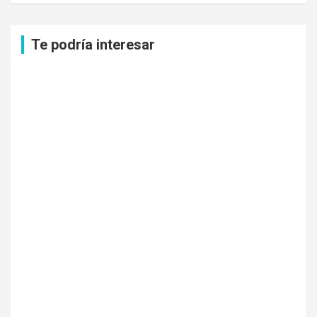
c
a
Te podría interesar
r