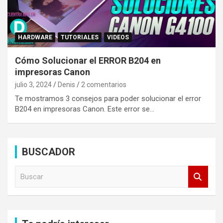
HARDWARE
TUTORIALES
VIDEOS
Cómo Solucionar el ERROR B204 en
impresoras Canon
julio 3, 2024
Denis
2 comentarios
Te mostramos 3 consejos para poder solucionar el error
B204 en impresoras Canon. Este error se…
BUSCADOR
B
u
s
c
a
r