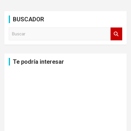
BUSCADOR
B
u
s
c
a
Te podría interesar
r