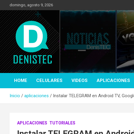
Saltar
domingo, agosto 9, 2026
al
contenido
Tecnología y más!
DenisTec
HOME
CELULARES
VIDEOS
APLICACIONES
Inicio
aplicaciones
Instalar TELEGRAM en Android TV, Googl
APLICACIONES
TUTORIALES
Instalar TELEGRAM en Android