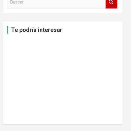
u
s
c
a
Te podría interesar
r