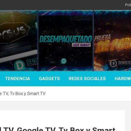
Pol
TENDENCIA
GADGETS
REDES SOCIALES
HARDW
e TV, Tv Box y Smart TV
 TV, Google TV, Tv Box y Smart