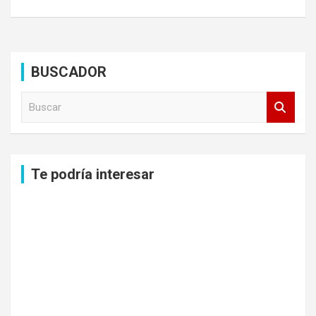
BUSCADOR
B
u
s
c
a
Te podría interesar
r