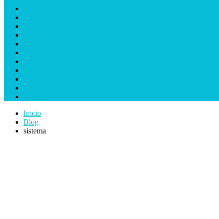
Home
celulares
Videos
aplicaciones
tendencia
Gadgets
Redes Sociales
hardware
Tutoriales
ciencia
virales
Inicio
Blog
sistema