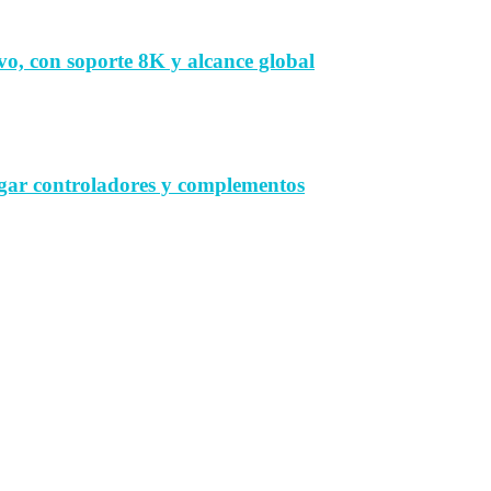
vo, con soporte 8K y alcance global
gar controladores y complementos