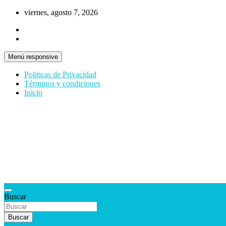
Saltar
viernes, agosto 7, 2026
al
contenido
Menú responsive
Politicas de Privacidad
Términos y condiciones
Inicio
Tecnología y más!
Buscar
DenisTec
Buscar