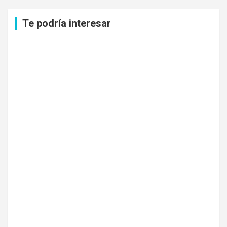
c
a
Te podría interesar
r