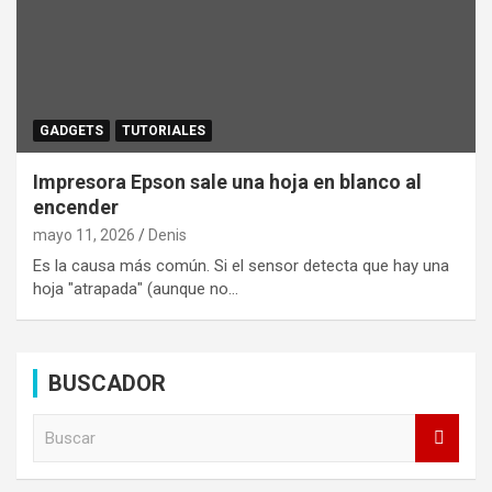
GADGETS
TUTORIALES
Impresora Epson sale una hoja en blanco al
encender
mayo 11, 2026
Denis
Es la causa más común. Si el sensor detecta que hay una
hoja "atrapada" (aunque no…
BUSCADOR
B
u
s