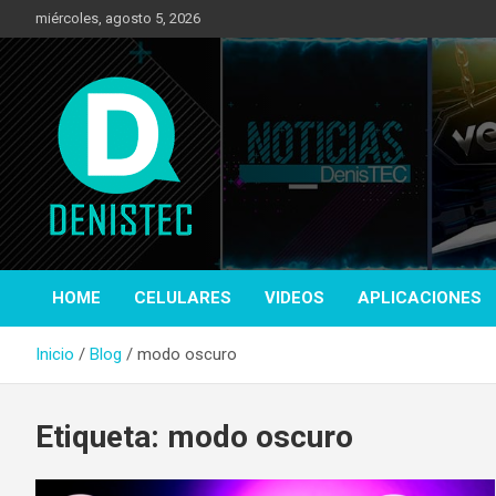
Saltar
miércoles, agosto 5, 2026
al
contenido
Tecnología y más!
DenisTec
HOME
CELULARES
VIDEOS
APLICACIONES
Inicio
Blog
modo oscuro
Etiqueta:
modo oscuro