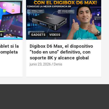
OS
GADGETS
VIDEOS
let si la
Digibox D6 Max, el dispositivo
completa
“todo en uno” definitivo, con
soporte 8K y alcance global
junio 23, 2026
Denis