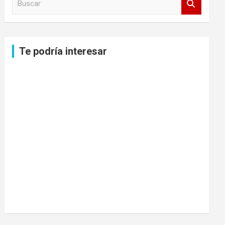
u
s
c
a
Te podría interesar
r