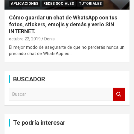
APLICACIONES
REDES SOCIALES
TUTORIALES
Cómo guardar un chat de WhatsApp con tus
fotos, stickers, emojis y demás y verlo SIN
INTERNET.
octubre 22, 2019
Denis
El mejor modo de asegurarte de que no perderás nunca un
preciado chat de WhatsApp es…
BUSCADOR
B
u
s
c
a
Te podría interesar
r