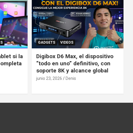
OS
GADGETS
VIDEOS
let si la
Digibox D6 Max, el dispositivo
completa
“todo en uno” definitivo, con
soporte 8K y alcance global
junio 23, 2026
Denis