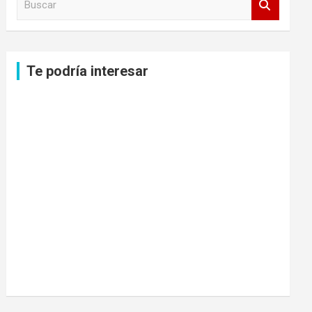
u
s
c
a
Te podría interesar
r