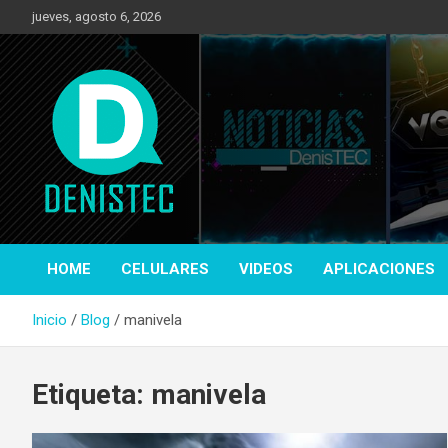
Saltar
jueves, agosto 6, 2026
al
contenido
Tecnología y más!
DenisTec
HOME
CELULARES
VIDEOS
APLICACIONES
Inicio
Blog
manivela
Etiqueta:
manivela