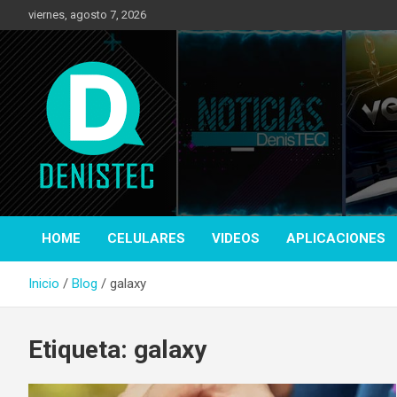
Saltar
viernes, agosto 7, 2026
al
contenido
Tecnología y más!
DenisTec
HOME
CELULARES
VIDEOS
APLICACIONES
Inicio
Blog
galaxy
Etiqueta:
galaxy