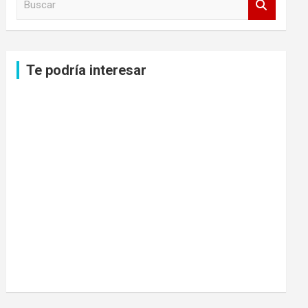
u
s
c
a
Te podría interesar
r