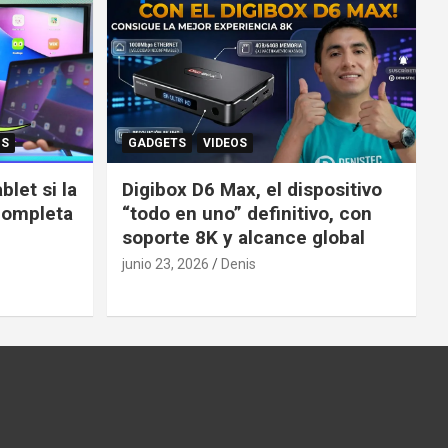
OS
GADGETS
VIDEOS
let si la
Digibox D6 Max, el dispositivo
completa
“todo en uno” definitivo, con
soporte 8K y alcance global
junio 23, 2026
Denis