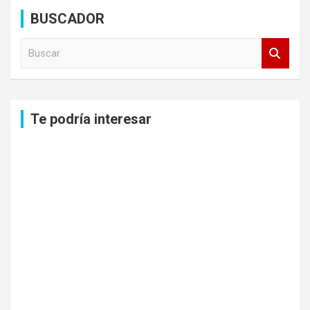
BUSCADOR
B
u
s
c
a
Te podría interesar
r