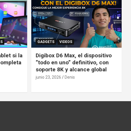
OS
GADGETS
VIDEOS
let si la
Digibox D6 Max, el dispositivo
completa
“todo en uno” definitivo, con
soporte 8K y alcance global
junio 23, 2026
Denis