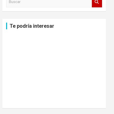
u
s
c
a
Te podría interesar
r