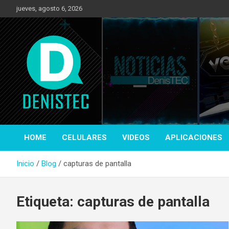
Saltar
jueves, agosto 6, 2026
al
contenido
Tecnología y más!
DenisTec
HOME
CELULARES
VIDEOS
APLICACIONES
Inicio
Blog
capturas de pantalla
Etiqueta:
capturas de pantalla