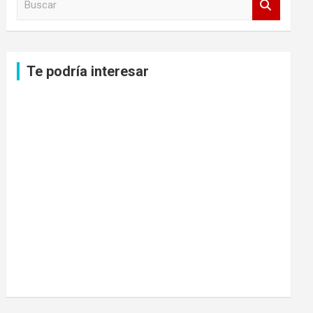
u
s
c
a
Te podría interesar
r