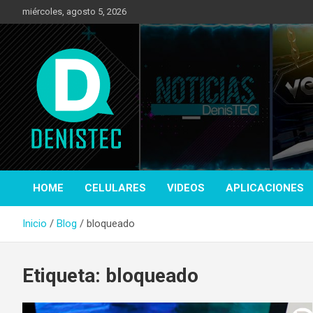
Saltar
miércoles, agosto 5, 2026
al
contenido
Tecnología y más!
DenisTec
HOME
CELULARES
VIDEOS
APLICACIONES
Inicio
Blog
bloqueado
Etiqueta:
bloqueado