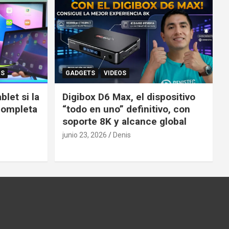
OS
GADGETS
VIDEOS
let si la
Digibox D6 Max, el dispositivo
completa
“todo en uno” definitivo, con
soporte 8K y alcance global
junio 23, 2026
Denis