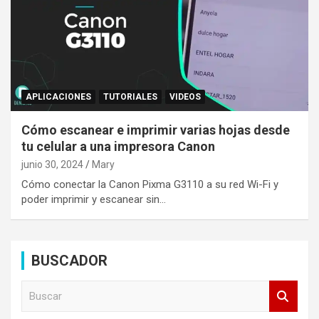
APLICACIONES
TUTORIALES
VIDEOS
Cómo escanear e imprimir varias hojas desde
tu celular a una impresora Canon
junio 30, 2024
Mary
Cómo conectar la Canon Pixma G3110 a su red Wi-Fi y
poder imprimir y escanear sin…
BUSCADOR
B
u
s