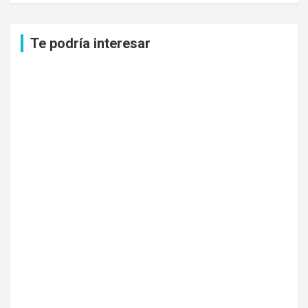
c
a
Te podría interesar
r