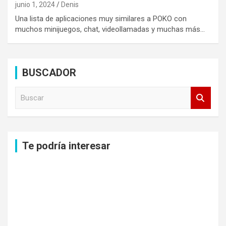
junio 1, 2024
Denis
Una lista de aplicaciones muy similares a POKO con
muchos minijuegos, chat, videollamadas y muchas más…
BUSCADOR
B
u
s
c
a
Te podría interesar
r